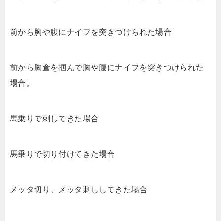
前から胸や腹にナイフを突きつけられた場合
前から胸倉を掴んで胸や腹にナイフを突きつけられた
場合。
馬乗りで刺してきた場合
馬乗りで切り付けてきた場合
メッタ切り、メッタ刺ししてきた場合