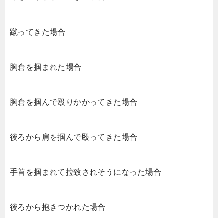
蹴ってきた場合
胸倉を掴まれた場合
胸倉を掴んで殴りかかってきた場合
後ろから肩を掴んで殴ってきた場合
手首を掴まれて拉致されそうになった場合
後ろから抱きつかれた場合