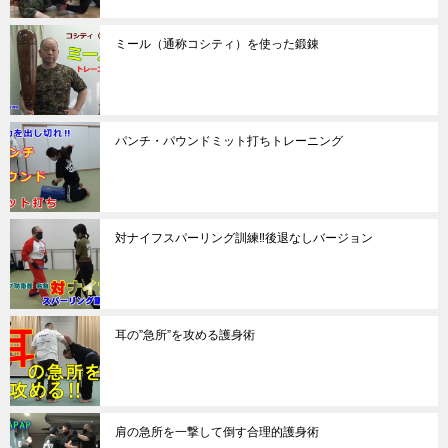
ミール（通称コシティ）を使った鍛錬
パンチ・パウンドミット打ちトレーニング
対ナイフスパーリング訓練‼後退なしバージョン
耳の”急所”を攻める護身術
肩の急所を一撃して倒す合理的護身術