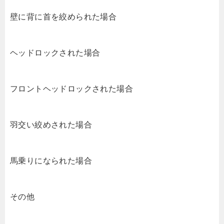
壁に背に首を絞められた場合
ヘッドロックされた場合
フロントヘッドロックされた場合
羽交い絞めされた場合
馬乗りになられた場合
その他