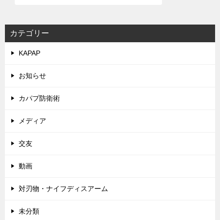
カテゴリー
KAPAP
お知らせ
カパプ防衛術
メディア
交友
動画
対刃物・ナイフディスアーム
未分類